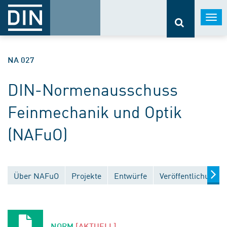
Togg
navi
NA 027
DIN-Normenausschuss
Feinmechanik und Optik
(NAFuO)
Über NAFuO
Projekte
Entwürfe
Veröffentlichungen
NORM
[AKTUELL]