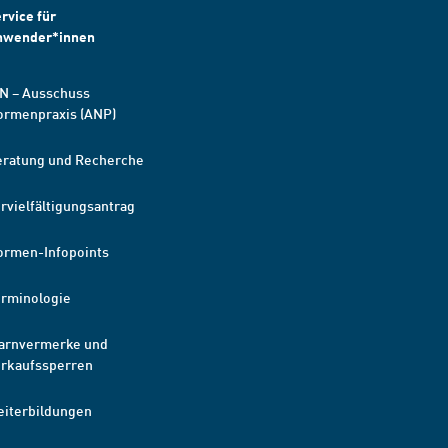
rvice für
nwender*innen
N – Ausschuss
ormenpraxis (ANP)
eratung und Recherche
rvielfältigungsantrag
ormen-Infopoints
erminologie
arnvermerke und
erkaufssperren
eiterbildungen