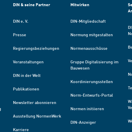
DIN & seine Partner
Mitwirken
Se
A
DIN e. V.
DIN-Mitgliedschaft
DI
N
Presse
Normung mitgestalten
B
Regierungsbeziehungen
Normenausschüsse
Ve
Veranstaltungen
Gruppe Digitalisierung im
Bauwesen
N
DIN in der Welt
Koordinierungsstellen
T
Publikationen
Norm-Entwurfs-Portal
W
Newsletter abonnieren
V
g
Normen initiieren
Ausstellung NormenWerk
W
DIN-Anzeiger
Karriere