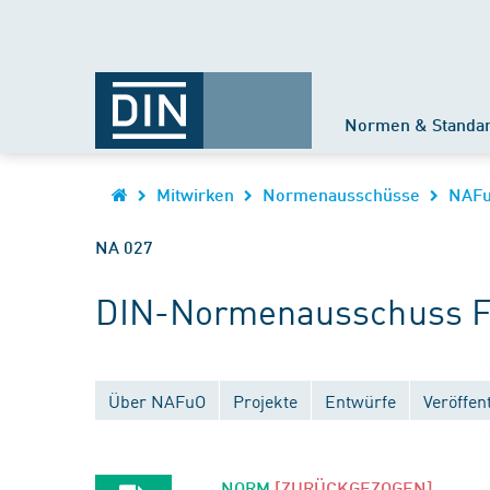
Normen & Standa
Mitwirken
Normenausschüsse
NAF
NA 027
DIN-Normenausschuss Fe
Über NAFuO
Projekte
Entwürfe
Veröffen
NORM
[ZURÜCKGEZOGEN]