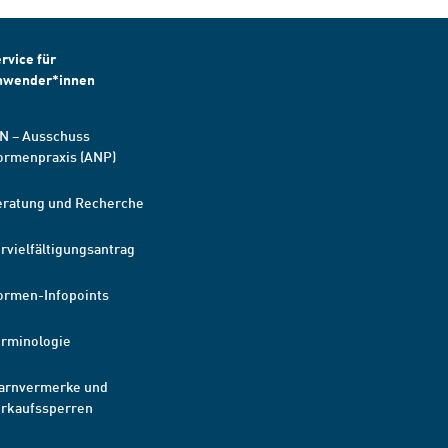
rvice für
nwender*innen
N – Ausschuss
ormenpraxis (ANP)
eratung und Recherche
rvielfältigungsantrag
ormen-Infopoints
erminologie
arnvermerke und
erkaufssperren