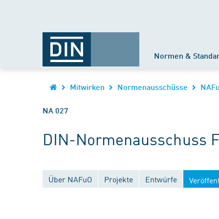
Normen & Standa
Mitwirken
Normenausschüsse
NAF
NA 027
DIN-Normenausschuss Fe
Über NAFuO
Projekte
Entwürfe
Veröffen