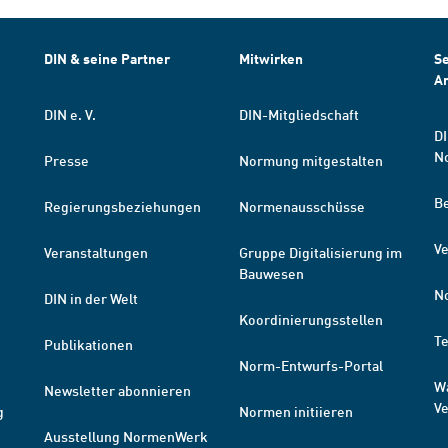
DIN & seine Partner
Mitwirken
Se
A
DIN e. V.
DIN-Mitgliedschaft
DI
N
Presse
Normung mitgestalten
B
Regierungsbeziehungen
Normenausschüsse
Ve
Veranstaltungen
Gruppe Digitalisierung im
Bauwesen
N
DIN in der Welt
Koordinierungsstellen
T
Publikationen
Norm-Entwurfs-Portal
W
Newsletter abonnieren
V
g
Normen initiieren
Ausstellung NormenWerk