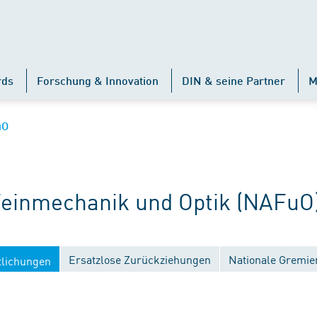
rds
Forschung & Innovation
DIN & seine Partner
M
uO
inmechanik und Optik (NAFuO
Ersatzlose Zurückziehungen
Nationale Gremie
tlichungen