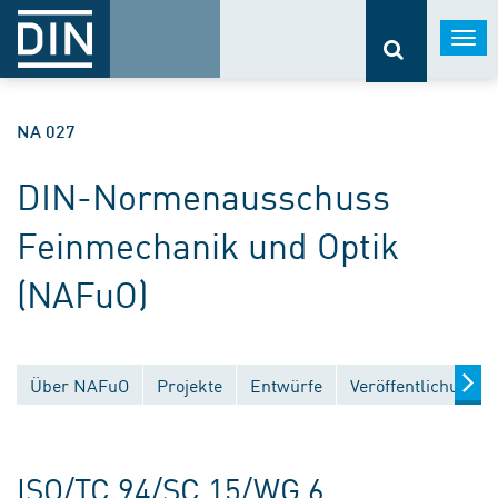
Togg
navi
NA 027
DIN-Normenausschuss
Feinmechanik und Optik
(NAFuO)
Über NAFuO
Projekte
Entwürfe
Veröffentlichungen
ISO/TC 94/SC 15/WG 6