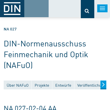
Togg
navi
NA 027
DIN-Normenausschuss
Feinmechanik und Optik
(NAFuO)
Über NAFuO
Projekte
Entwürfe
Veröffentlichungen
NA 027-02-04 AA