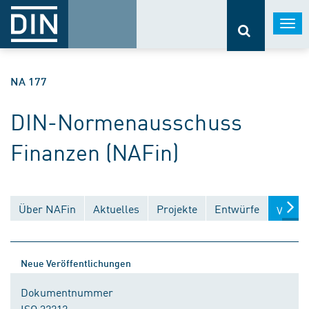
Togg
navi
NA 177
DIN-Normenausschuss
Finanzen (NAFin)
Über NAFin
Aktuelles
Projekte
Entwürfe
Veröff
Neue Veröffentlichungen
Dokumentnummer
ISO 32212