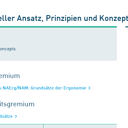
ller Ansatz, Prinzipien und Konzep
concepts
gremium
ss NAErg/NAM: Grundsätze der Ergonomie
eitsgremium
dsätze