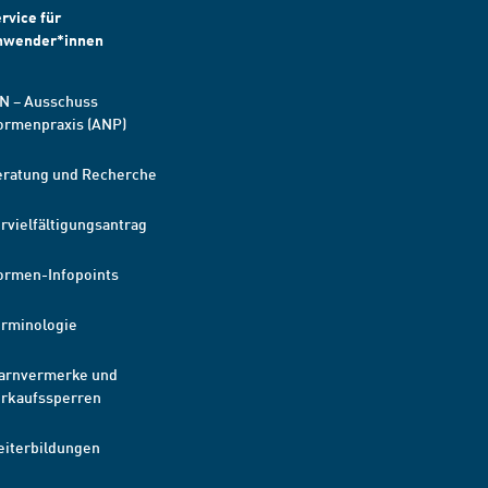
rvice für
nwender*innen
N – Ausschuss
ormenpraxis (ANP)
eratung und Recherche
rvielfältigungsantrag
ormen-Infopoints
erminologie
arnvermerke und
erkaufssperren
eiterbildungen