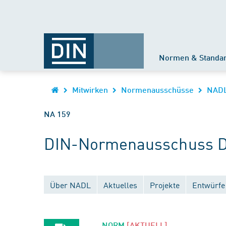
Normen & Standa
Mitwirken
Normenausschüsse
NAD
NA 159
DIN-Normenausschuss Di
Über NADL
Aktuelles
Projekte
Entwürfe
NORM
[AKTUELL]