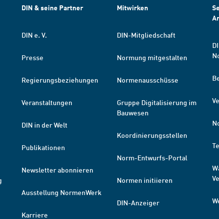
DIN & seine Partner
Mitwirken
Se
A
DIN e. V.
DIN-Mitgliedschaft
DI
N
Presse
Normung mitgestalten
B
Regierungsbeziehungen
Normenausschüsse
Ve
Veranstaltungen
Gruppe Digitalisierung im
Bauwesen
N
DIN in der Welt
Koordinierungsstellen
T
Publikationen
Norm-Entwurfs-Portal
W
Newsletter abonnieren
V
g
Normen initiieren
Ausstellung NormenWerk
W
DIN-Anzeiger
Karriere