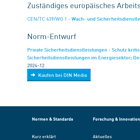
Zuständiges europäisches Arbei
CEN/TC 439/WG 1
- Wach- und Sicherheitsdienstl
Norm-Entwurf
Private Sicherheitsdienstleistungen - Schutz kritis
Sicherheitsdienstleistungen im Energiesektor; 
2024-12
Kaufen bei DIN Media
Normen & Standards
Forschung & Innovation
Kurz erklärt
Aktuelles