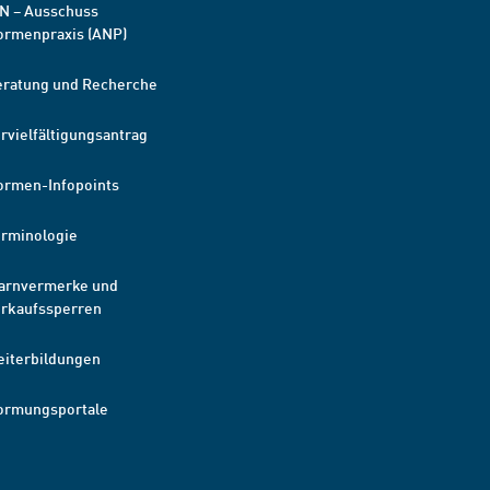
N – Ausschuss
ormenpraxis (ANP)
eratung und Recherche
rvielfältigungsantrag
ormen-Infopoints
erminologie
arnvermerke und
erkaufssperren
eiterbildungen
ormungsportale