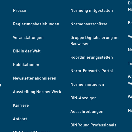
DI
N
Presse
Normung mitgestalten
B
Regierungsbeziehungen
Normenausschüsse
Ve
Veranstaltungen
Gruppe Digitalisierung im
Bauwesen
N
DIN in der Welt
Koordinierungsstellen
T
Publikationen
Norm-Entwurfs-Portal
W
Newsletter abonnieren
V
g
Normen initiieren
Ausstellung NormenWerk
W
DIN-Anzeiger
Karriere
N
Ausschreibungen
Anfahrt
DIN Young Professionals