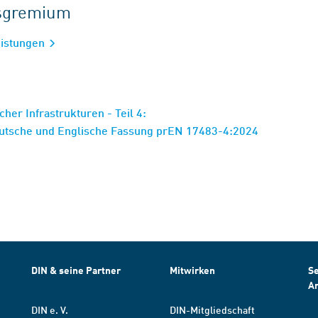
tsgremium
eistungen
cher Infrastrukturen - Teil 4:
Deutsche und Englische Fassung prEN 17483-4:2024
DIN & seine Partner
Mitwirken
Se
A
DIN e. V.
DIN-Mitgliedschaft