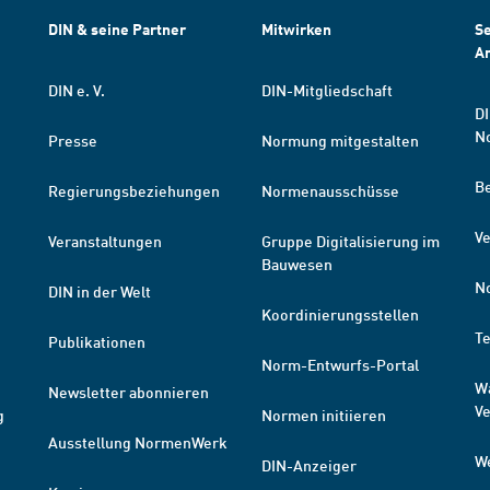
DIN & seine Partner
Mitwirken
Se
A
DIN e. V.
DIN-Mitgliedschaft
DI
N
Presse
Normung mitgestalten
B
Regierungsbeziehungen
Normenausschüsse
Ve
Veranstaltungen
Gruppe Digitalisierung im
Bauwesen
N
DIN in der Welt
Koordinierungsstellen
T
Publikationen
Norm-Entwurfs-Portal
W
Newsletter abonnieren
V
g
Normen initiieren
Ausstellung NormenWerk
W
DIN-Anzeiger