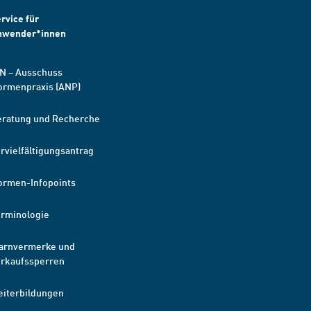
rvice für
nwender*innen
N – Ausschuss
ormenpraxis (ANP)
eratung und Recherche
rvielfältigungsantrag
ormen-Infopoints
erminologie
arnvermerke und
erkaufssperren
eiterbildungen