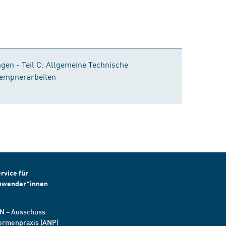
gen - Teil C: Allgemeine Technische
lempnerarbeiten
rvice für
nwender*innen
N – Ausschuss
ormenpraxis (ANP)