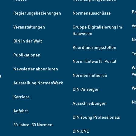
B
Regierungsbeziehungen
Normenausschüsse
Ve
Veranstaltungen
Gruppe Digitalisierung im
Bauwesen
N
DIN in der Welt
Koordinierungsstellen
T
Publikationen
Norm-Entwurfs-Portal
W
Newsletter abonnieren
V
g
Normen initiieren
Ausstellung NormenWerk
W
DIN-Anzeiger
Karriere
N
Ausschreibungen
Anfahrt
DIN Young Professionals
50 Jahre. 50 Normen.
DIN.ONE