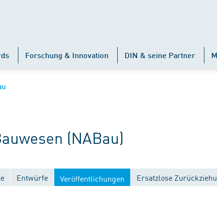
rds
Forschung & Innovation
DIN & seine Partner
M
au
auwesen (NABau)
te
Entwürfe
Ersatzlose Zurückzieh
Veröffentlichungen