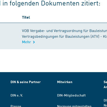
d in folgenden Dokumenten zitiert:
Titel
VOB Vergabe- und Vertragsordnung für Bauleistun
Vertragsbedingungen für Bauleistungen (ATV) - K
Mehr
DIN & seine Partner
Mitwirken
Se
A
DIN e. V.
DIN-Mitgliedschaft
DI
N
Presse
Normung mitgestalten