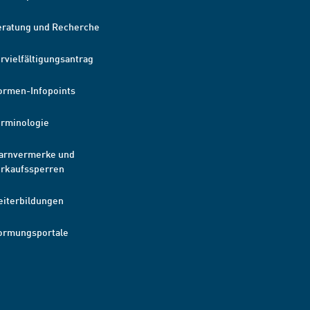
eratung und Recherche
rvielfältigungsantrag
ormen-Infopoints
erminologie
arnvermerke und
erkaufssperren
eiterbildungen
ormungsportale