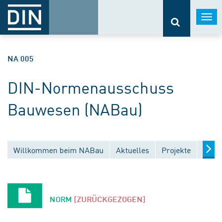
Togg
navi
NA 005
DIN-Normenausschuss
Bauwesen (NABau)
Willkommen beim NABau
Aktuelles
Projekte
Entw
NORM
[ZURÜCKGEZOGEN]