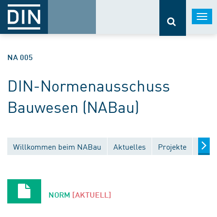
Togg
navi
NA 005
DIN-Normenausschuss
Bauwesen (NABau)
Willkommen beim NABau
Aktuelles
Projekte
Entw
NORM
[AKTUELL]