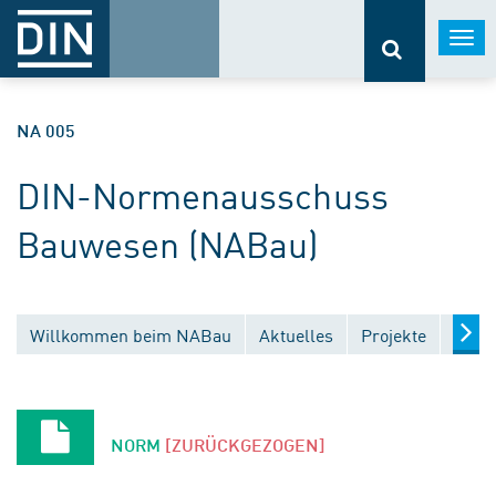
Togg
navi
NA 005
DIN-Normenausschuss
Bauwesen (NABau)
Willkommen beim NABau
Aktuelles
Projekte
Entw
NORM
[ZURÜCKGEZOGEN]