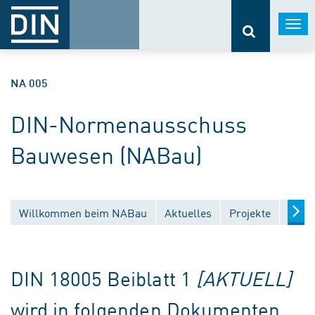
Togg
navi
NA 005
DIN-Normenausschuss
Bauwesen (NABau)
Willkommen beim NABau
Aktuelles
Projekte
Entw
DIN 18005 Beiblatt 1
[AKTUELL]
wird in folgenden Dokumenten