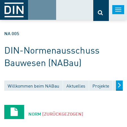
Togg
navi
NA 005
DIN-Normenausschuss
Bauwesen (NABau)
Willkommen beim NABau
Aktuelles
Projekte
Entw
NORM
[ZURÜCKGEZOGEN]