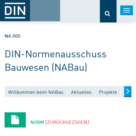
Togg
navi
NA 005
DIN-Normenausschuss
Bauwesen (NABau)
Willkommen beim NABau
Aktuelles
Projekte
Entw
NORM
[ZURÜCKGEZOGEN]