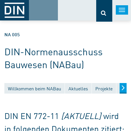
Togg
navi
NA 005
DIN-Normenausschuss
Bauwesen (NABau)
Willkommen beim NABau
Aktuelles
Projekte
Entw
DIN EN 772-11
[AKTUELL]
wird
in folgenden Dokumenten zitiert: