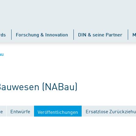
rds
Forschung & Innovation
DIN & seine Partner
M
au
auwesen (NABau)
te
Entwürfe
Ersatzlose Zurückzieh
Veröffentlichungen