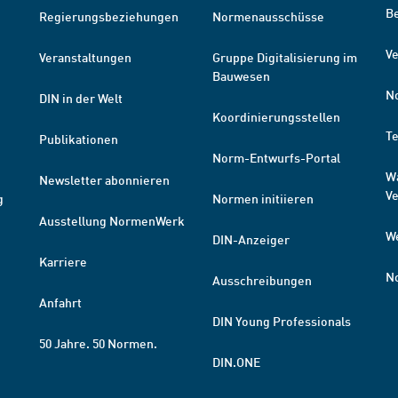
B
Regierungsbeziehungen
Normenausschüsse
Ve
Veranstaltungen
Gruppe Digitalisierung im
Bauwesen
N
DIN in der Welt
Koordinierungsstellen
T
Publikationen
Norm-Entwurfs-Portal
W
Newsletter abonnieren
V
g
Normen initiieren
Ausstellung NormenWerk
W
DIN-Anzeiger
Karriere
N
Ausschreibungen
Anfahrt
DIN Young Professionals
50 Jahre. 50 Normen.
DIN.ONE