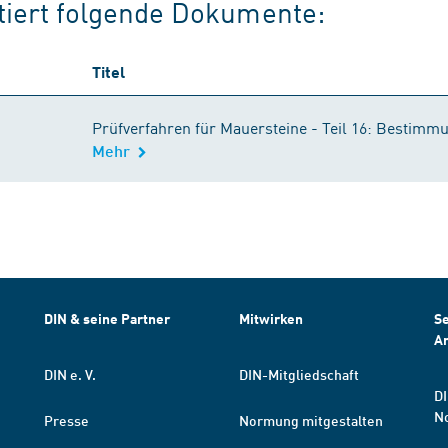
itiert folgende Dokumente:
Titel
Prüfverfahren für Mauersteine - Teil 16: Bestimm
Mehr
DIN & seine Partner
Mitwirken
Se
A
DIN e. V.
DIN-Mitgliedschaft
DI
N
Presse
Normung mitgestalten