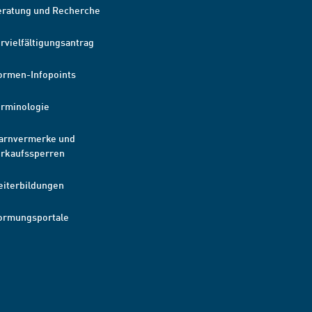
eratung und Recherche
rvielfältigungsantrag
ormen-Infopoints
erminologie
arnvermerke und
erkaufssperren
eiterbildungen
ormungsportale