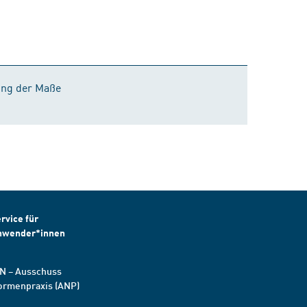
ung der Maße
rvice für
nwender*innen
N – Ausschuss
ormenpraxis (ANP)