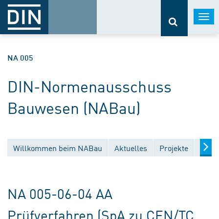
Togg
navi
NA 005
DIN-Normenausschuss
Bauwesen (NABau)
Willkommen beim NABau
Aktuelles
Projekte
Entw
NA 005-06-04 AA
Prüfverfahren (SpA zu CEN/TC