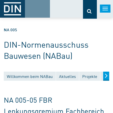
Togg
navi
NA 005
DIN-Normenausschuss
Bauwesen (NABau)
Willkommen beim NABau
Aktuelles
Projekte
Entw
NA 005-05 FBR
Lenkungsgremium Fachbereich