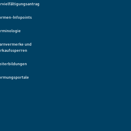
rvielfältigungsantrag
ormen-Infopoints
erminologie
arnvermerke und
erkaufssperren
eiterbildungen
ormungsportale