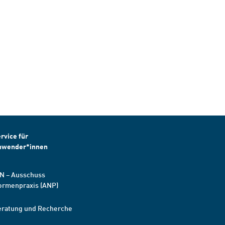
rvice für
nwender*innen
N – Ausschuss
ormenpraxis (ANP)
eratung und Recherche