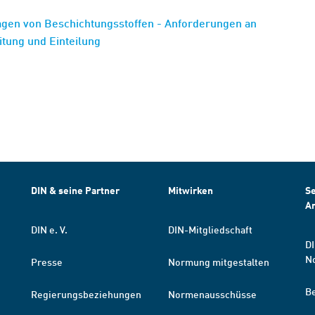
agen von Beschichtungsstoffen - Anforderungen an
eitung und Einteilung
DIN & seine Partner
Mitwirken
Se
A
DIN e. V.
DIN-Mitgliedschaft
DI
N
Presse
Normung mitgestalten
B
Regierungsbeziehungen
Normenausschüsse