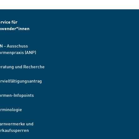
rvice für
nwender*innen
N – Ausschuss
ormenpraxis (ANP)
eratung und Recherche
rvielfältigungsantrag
ormen-Infopoints
erminologie
arnvermerke und
erkaufssperren