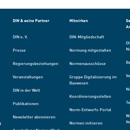
DIN & seine Partner
Mitwirken
Se
A
DIN e. V.
DIN-Mitgliedschaft
DI
N
Presse
Normung mitgestalten
B
Regierungsbeziehungen
Normenausschüsse
Ve
Veranstaltungen
Gruppe Digitalisierung im
Bauwesen
N
DIN in der Welt
Koordinierungsstellen
T
Publikationen
Norm-Entwurfs-Portal
W
Newsletter abonnieren
V
g
Normen initiieren