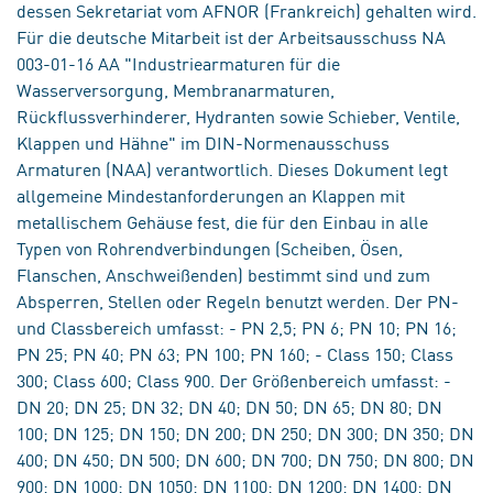
dessen Sekretariat vom AFNOR (Frankreich) gehalten wird.
Für die deutsche Mitarbeit ist der Arbeitsausschuss NA
003-01-16 AA "Industriearmaturen für die
Wasserversorgung, Membranarmaturen,
Rückflussverhinderer, Hydranten sowie Schieber, Ventile,
Klappen und Hähne" im DIN-Normenausschuss
Armaturen (NAA) verantwortlich. Dieses Dokument legt
allgemeine Mindestanforderungen an Klappen mit
metallischem Gehäuse fest, die für den Einbau in alle
Typen von Rohrendverbindungen (Scheiben, Ösen,
Flanschen, Anschweißenden) bestimmt sind und zum
Absperren, Stellen oder Regeln benutzt werden. Der PN-
und Classbereich umfasst: - PN 2,5; PN 6; PN 10; PN 16;
PN 25; PN 40; PN 63; PN 100; PN 160; - Class 150; Class
300; Class 600; Class 900. Der Größenbereich umfasst: -
DN 20; DN 25; DN 32; DN 40; DN 50; DN 65; DN 80; DN
100; DN 125; DN 150; DN 200; DN 250; DN 300; DN 350; DN
400; DN 450; DN 500; DN 600; DN 700; DN 750; DN 800; DN
900; DN 1000; DN 1050; DN 1100; DN 1200; DN 1400; DN