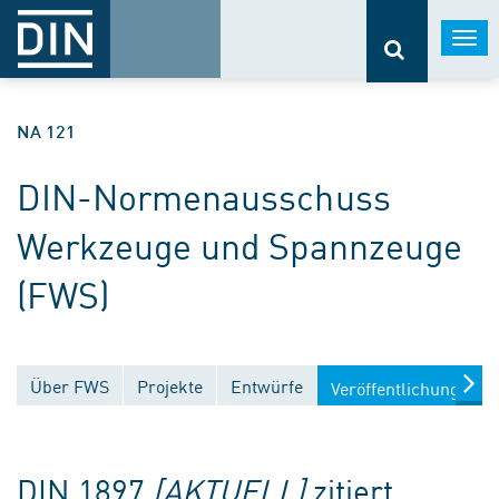
Togg
navi
NA 121
DIN-Normenausschuss
Werkzeuge und Spannzeuge
(FWS)
Über FWS
Projekte
Entwürfe
Veröffentlichungen
DIN 1897
[AKTUELL]
zitiert