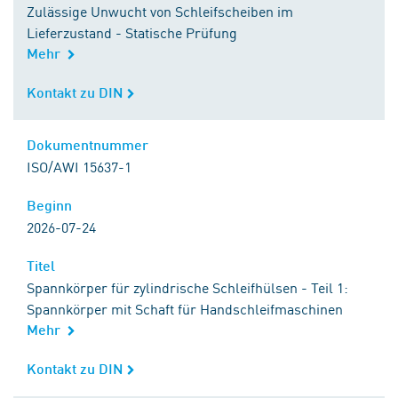
Zulässige Unwucht von Schleifscheiben im
Lieferzustand - Statische Prüfung
Mehr
Kontakt zu DIN
Kontakt zu DIN
Dokumentnummer
Dokumentnummer
ISO/AWI 15637-1
Beginn
Beginn
2026-07-24
Titel
Titel
Spannkörper für zylindrische Schleifhülsen - Teil 1:
Spannkörper mit Schaft für Handschleifmaschinen
Mehr
Kontakt zu DIN
Kontakt zu DIN