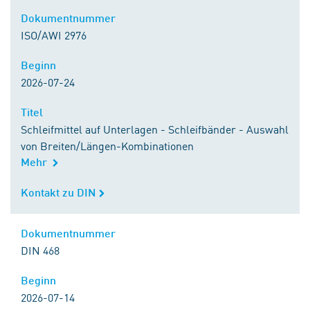
Dokumentnummer
Dokumentnummer
ISO/AWI 2976
Beginn
Beginn
2026-07-24
Titel
Titel
Schleifmittel auf Unterlagen - Schleifbänder - Auswahl
von Breiten/Längen-Kombinationen
Mehr
Kontakt zu DIN
Kontakt zu DIN
Dokumentnummer
Dokumentnummer
DIN 468
Beginn
Beginn
2026-07-14