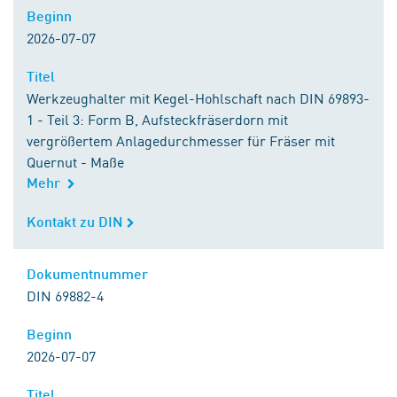
Beginn
Beginn
2026-07-07
Titel
Titel
Werkzeughalter mit Kegel-Hohlschaft nach DIN 69893-
1 - Teil 3: Form B, Aufsteckfräserdorn mit
vergrößertem Anlagedurchmesser für Fräser mit
Quernut - Maße
Mehr
Kontakt zu DIN
Kontakt zu DIN
Dokumentnummer
Dokumentnummer
DIN 69882-4
Beginn
Beginn
2026-07-07
Titel
Titel