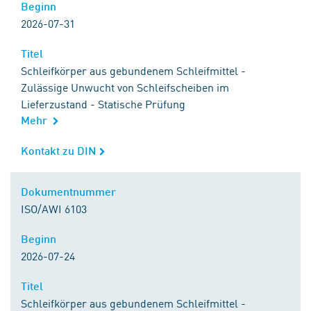
Beginn
Beginn
2026-07-31
Titel
Titel
Schleifkörper aus gebundenem Schleifmittel -
Zulässige Unwucht von Schleifscheiben im
Lieferzustand - Statische Prüfung
Mehr
Kontakt zu DIN
Kontakt zu DIN
Dokumentnummer
Dokumentnummer
ISO/AWI 6103
Beginn
Beginn
2026-07-24
Titel
Titel
Schleifkörper aus gebundenem Schleifmittel -