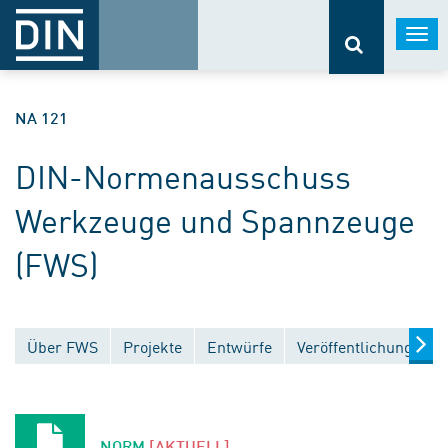
Togg
navi
NA 121
DIN-Normenausschuss
Werkzeuge und Spannzeuge
(FWS)
Über FWS
Projekte
Entwürfe
Veröffentlichungen
NORM
[AKTUELL]