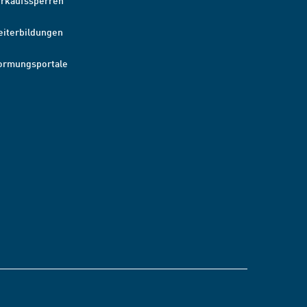
erkaufssperren
eiterbildungen
ormungsportale