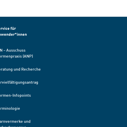
rvice für
nwender*innen
N – Ausschuss
ormenpraxis (ANP)
eratung und Recherche
rvielfältigungsantrag
ormen-Infopoints
erminologie
arnvermerke und