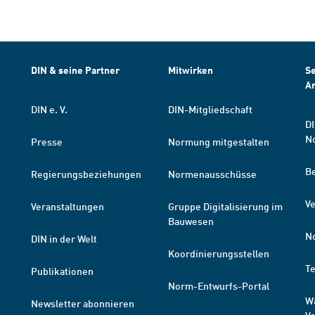
DIN & seine Partner
Mitwirken
Se
A
DIN e. V.
DIN-Mitgliedschaft
DI
N
Presse
Normung mitgestalten
B
Regierungsbeziehungen
Normenausschüsse
Ve
Veranstaltungen
Gruppe Digitalisierung im
Bauwesen
N
DIN in der Welt
Koordinierungsstellen
T
Publikationen
Norm-Entwurfs-Portal
W
Newsletter abonnieren