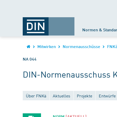
Normen & Standa
Mitwirken
Normenausschüsse
FNK
NA 044
DIN-Normenausschuss Kä
Über FNKä
Aktuelles
Projekte
Entwürfe
NORM
[AKTUELL]