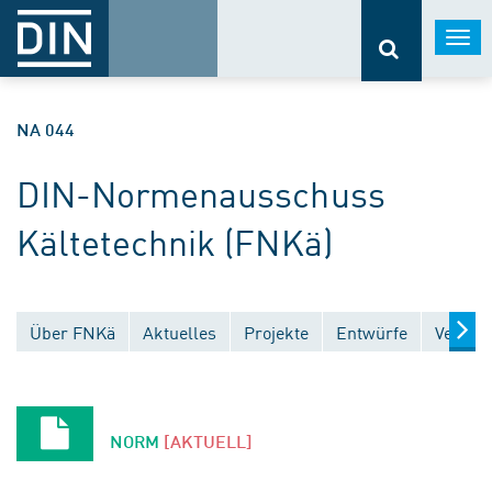
Togg
navi
NA 044
DIN-Normenausschuss
Kältetechnik (FNKä)
Über FNKä
Aktuelles
Projekte
Entwürfe
Veröffe
NORM
[AKTUELL]