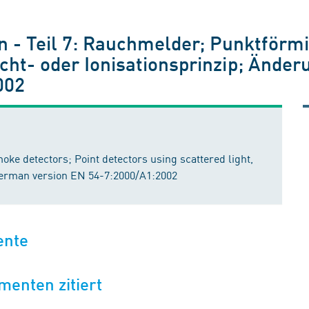
 - Teil 7: Rauchmelder; Punktförm
icht- oder Ionisationsprinzip; Änd
002
moke detectors; Point detectors using scattered light,
German version EN 54-7:2000/A1:2002
ente
menten zitiert