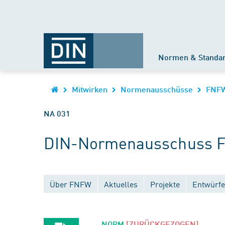
Normen & Standa
Mitwirken
Normenausschüsse
FNF
NA 031
DIN-Normenausschuss F
Über FNFW
Aktuelles
Projekte
Entwürfe
NORM
[ZURÜCKGEZOGEN]