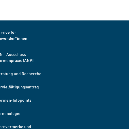
rvice für
nwender*innen
N – Ausschuss
ormenpraxis (ANP)
eratung und Recherche
rvielfältigungsantrag
ormen-Infopoints
erminologie
arnvermerke und