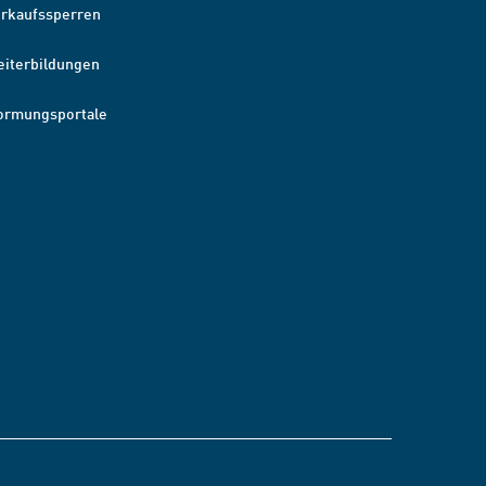
erkaufssperren
eiterbildungen
ormungsportale