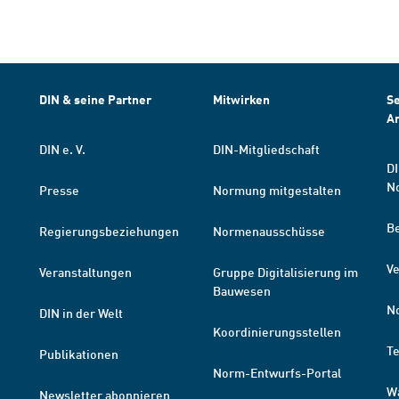
DIN & seine Partner
Mitwirken
Se
A
DIN e. V.
DIN-Mitgliedschaft
DI
N
Presse
Normung mitgestalten
B
Regierungsbeziehungen
Normenausschüsse
Ve
Veranstaltungen
Gruppe Digitalisierung im
Bauwesen
N
DIN in der Welt
Koordinierungsstellen
T
Publikationen
Norm-Entwurfs-Portal
W
Newsletter abonnieren