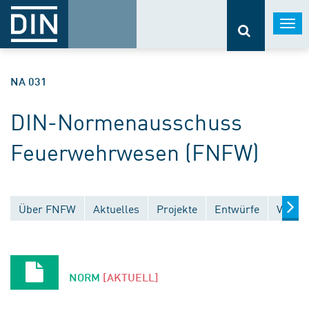
Togg
navi
NA 031
DIN-Normenausschuss
Feuerwehrwesen (FNFW)
Über FNFW
Aktuelles
Projekte
Entwürfe
Veröff
NORM
[AKTUELL]