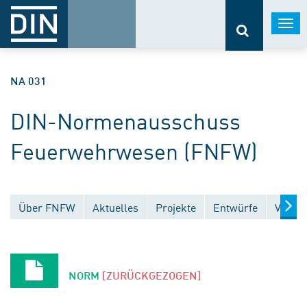
Togg
navi
NA 031
DIN-Normenausschuss
Feuerwehrwesen (FNFW)
Über FNFW
Aktuelles
Projekte
Entwürfe
Veröff
NORM
[ZURÜCKGEZOGEN]