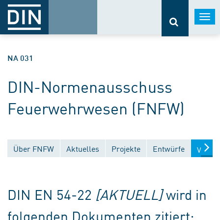
Togg
navi
NA 031
DIN-Normenausschuss
Feuerwehrwesen (FNFW)
Über FNFW
Aktuelles
Projekte
Entwürfe
Veröff
DIN EN 54-22
[AKTUELL]
wird in
folgenden Dokumenten zitiert: