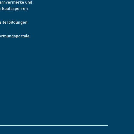
arnvermerke und
erkaufssperren
eiterbildungen
ormungsportale