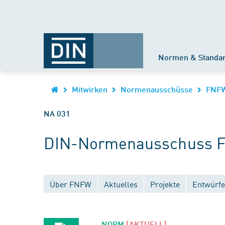
Normen & Standa
Mitwirken
Normenausschüsse
FNF
NA 031
DIN-Normenausschuss F
Über FNFW
Aktuelles
Projekte
Entwürfe
NORM
[AKTUELL]