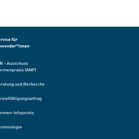
rvice für
nwender*innen
N – Ausschuss
ormenpraxis (ANP)
eratung und Recherche
rvielfältigungsantrag
ormen-Infopoints
erminologie