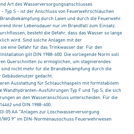
 und Art des Wasserversorgungsanschlusses
- Typ S - ist der Anschluss von Feuerwehrschläuchen
er Brandbekämpfung durch Laien und durch die Feuerwehr.
end ihrer Lebensdauer nur im Brandfall zum Einsatz.
urchflossen, besteht die Gefahr, dass das Wasser so lange
klich wird. Sind solche Anlagen mit der
ie eine Gefahr für das Trinkwasser dar. Für den
stallation gilt DIN 1988-600. Die vorliegende Norm soll
ren Querschnitten zu ermöglichen, um stagnierendes
 sind nicht mehr für die Brandbekämpfung durch die
er Gebäudenutzer gedacht.
eren Ausstattung für Schlauchhaspeln mit formstabilem
 die Wandhydranten-Ausführungen Typ F und Typ S, die sich
rungen an den Wasseranschluss unterscheiden. Für die
14462 und DIN 1988-600.
03-05 AA "Anlagen zur Löschwasserversorgung
191/WG 9" im DIN-Normenausschuss Feuerwehrwesen