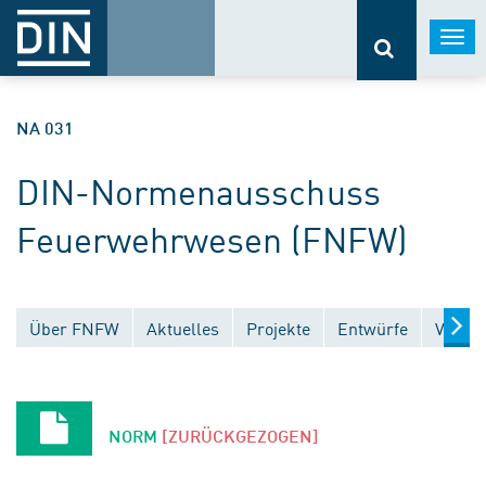
Togg
navi
NA 031
DIN-Normenausschuss
Feuerwehrwesen (FNFW)
Über FNFW
Aktuelles
Projekte
Entwürfe
Veröff
NORM
[ZURÜCKGEZOGEN]