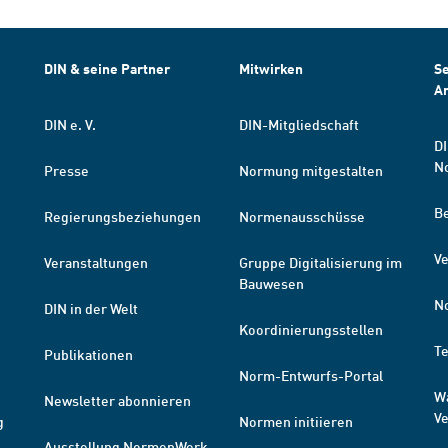
DIN & seine Partner
Mitwirken
Se
A
DIN e. V.
DIN-Mitgliedschaft
DI
N
Presse
Normung mitgestalten
B
Regierungsbeziehungen
Normenausschüsse
Ve
Veranstaltungen
Gruppe Digitalisierung im
Bauwesen
N
DIN in der Welt
Koordinierungsstellen
T
Publikationen
Norm-Entwurfs-Portal
W
Newsletter abonnieren
V
g
Normen initiieren
Ausstellung NormenWerk