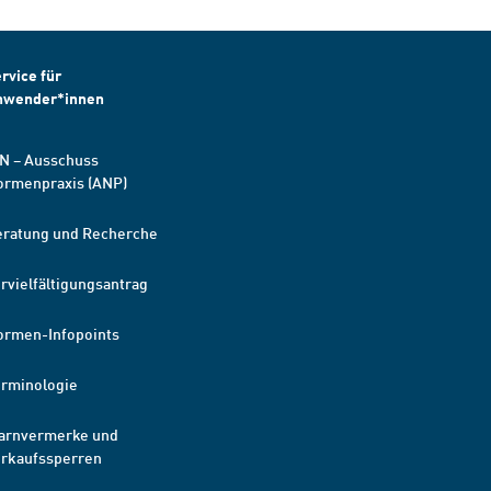
rvice für
nwender*innen
N – Ausschuss
ormenpraxis (ANP)
eratung und Recherche
rvielfältigungsantrag
ormen-Infopoints
erminologie
arnvermerke und
erkaufssperren