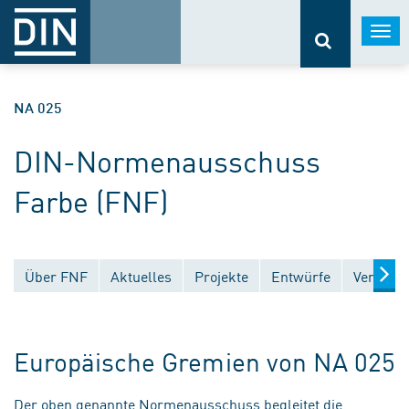
Togg
navi
NA 025
DIN-Normenausschuss
Farbe (FNF)
Über FNF
Aktuelles
Projekte
Entwürfe
Veröffen
Europäische Gremien von NA 025
Der oben genannte Normenausschuss begleitet die