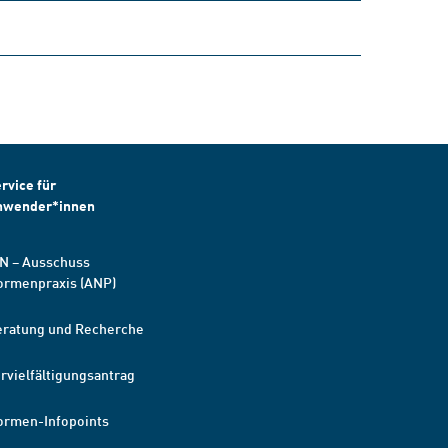
rvice für
nwender*innen
N – Ausschuss
ormenpraxis (ANP)
eratung und Recherche
rvielfältigungsantrag
ormen-Infopoints