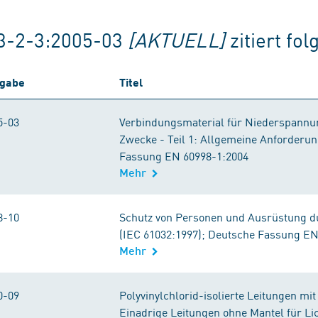
3-2-3:2005-03
[AKTUELL]
zitiert f
gabe
Titel
5-03
Verbindungsmaterial für Niederspannu
Zwecke - Teil 1: Allgemeine Anforderun
Fassung EN 60998-1:2004
Mehr
8-10
Schutz von Personen und Ausrüstung 
(IEC 61032:1997); Deutsche Fassung EN
Mehr
0-09
Polyvinylchlorid-isolierte Leitungen mi
Einadrige Leitungen ohne Mantel für Li