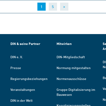
(current)
1
5
>
DIN & seine Partner
Mitwirken
Se
A
DIN e. V.
DIN-Mitgliedschaft
DI
N
Presse
Normung mitgestalten
B
Regierungsbeziehungen
Normenausschüsse
Ve
Veranstaltungen
Gruppe Digitalisierung im
Bauwesen
N
DIN in der Welt
Koordinierungsstellen