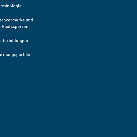
erminologie
arnvermerke und
erkaufssperren
eiterbildungen
ormungsportale