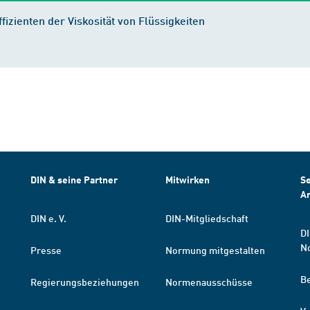
zienten der Viskosität von Flüssigkeiten
DIN & seine Partner
Mitwirken
Se
A
DIN e. V.
DIN-Mitgliedschaft
DI
N
Presse
Normung mitgestalten
B
Regierungsbeziehungen
Normenausschüsse