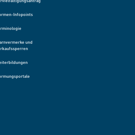
rvielfältigungsantrag
ormen-Infopoints
erminologie
arnvermerke und
erkaufssperren
eiterbildungen
ormungsportale