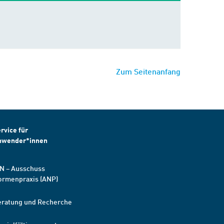
Zum Seitenanfang
rvice für
nwender*innen
N – Ausschuss
ormenpraxis (ANP)
eratung und Recherche