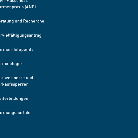
N – Ausschuss
ormenpraxis (ANP)
eratung und Recherche
rvielfältigungsantrag
ormen-Infopoints
erminologie
arnvermerke und
erkaufssperren
eiterbildungen
ormungsportale