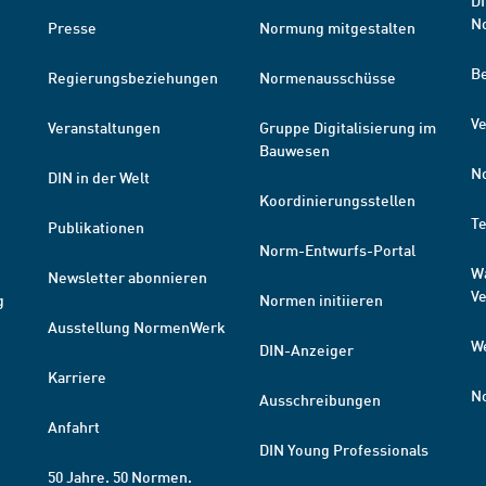
DI
N
Presse
Normung mitgestalten
B
Regierungsbeziehungen
Normenausschüsse
Ve
Veranstaltungen
Gruppe Digitalisierung im
Bauwesen
N
DIN in der Welt
Koordinierungsstellen
T
Publikationen
Norm-Entwurfs-Portal
W
Newsletter abonnieren
V
g
Normen initiieren
Ausstellung NormenWerk
W
DIN-Anzeiger
Karriere
N
Ausschreibungen
Anfahrt
DIN Young Professionals
50 Jahre. 50 Normen.