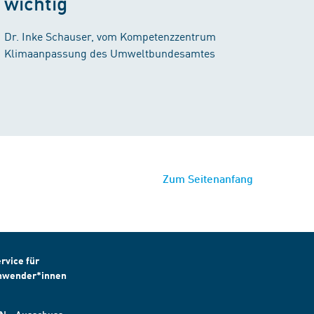
wichtig"
Dr. Inke Schauser, vom Kompetenzzentrum
Klimaanpassung des Umweltbundesamtes
Zum Seitenanfang
rvice für
nwender*innen