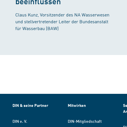
beeinflussen"
Claus Kunz, Vorsitzender des NA Wasserwesen
und stellvertretender Leiter der Bundesanstalt
für Wasserbau (BAW)
DIN & seine Partner
Mitwirken
Se
A
DIN e. V.
DIN-Mitgliedschaft