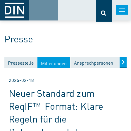
Togg
navi
Presse
Pressestelle
Ansprechpersonen
Medi
Mitteilungen
2025-02-18
Neuer Standard zum
ReqIF™-Format: Klare
Regeln für die