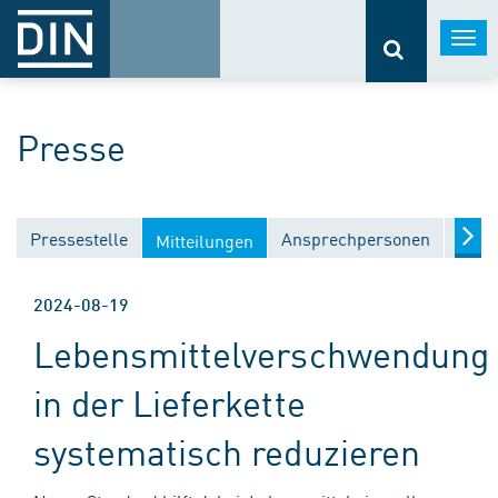
Togg
navi
Presse
Pressestelle
Ansprechpersonen
Medi
Mitteilungen
2024-08-19
Lebensmittelverschwendung
​in der Lieferkette
systematisch ​reduzieren