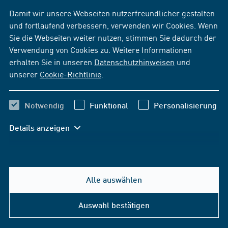
Damit wir unsere Webseiten nutzerfreundlicher gestalten
und fortlaufend verbessern, verwenden wir Cookies. Wenn
Sie die Webseiten weiter nutzen, stimmen Sie dadurch der
Was macht die Normenreihe ISO
Verwendung von Cookies zu. Weitere Informationen
erhalten Sie in unseren
Datenschutzhinweisen
und
20138 besonders?
unserer
Cookie-Richtlinie
.
„Einheitlich bremsen, sicherer fahren: Die international
anerkannte Normenreihe ISO 20138 macht die
Notwendig
Funktional
Personalisierung
Berechnung des Bremsvermögens von
Details anzeigen
Schienenfahrzeugen vergleichbar, nachvollziehbar und
sicher – ein echter Meilenstein im Bahnsektor.“
Alle auswählen
Auswahl bestätigen