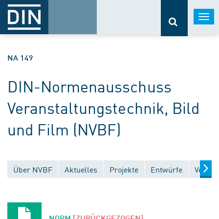
Togg
navi
NA 149
DIN-Normenausschuss
Veranstaltungstechnik, Bild
und Film (NVBF)
Über NVBF
Aktuelles
Projekte
Entwürfe
Veröff
NORM
[ZURÜCKGEZOGEN]