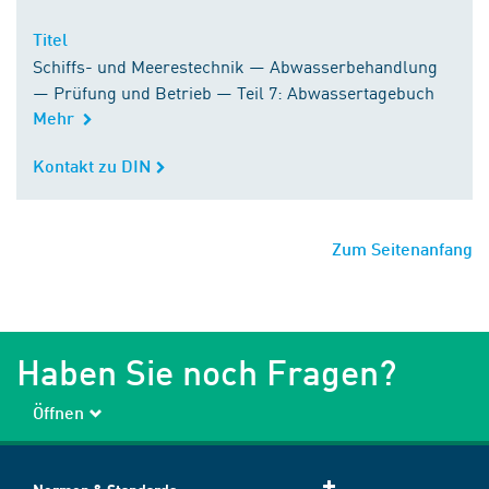
Titel
Titel
Schiffs- und Meerestechnik — Abwasserbehandlung
— Prüfung und Betrieb — Teil 7: Abwassertagebuch
Mehr
Kontakt zu DIN
Kontakt zu DIN
Zum Seitenanfang
Haben Sie noch Fragen?
Öffnen