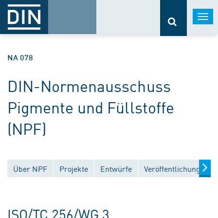
Togg
navi
NA 078
DIN-Normenausschuss
Pigmente und Füllstoffe
(NPF)
Über NPF
Projekte
Entwürfe
Veröffentlichungen
ISO/TC 256/WG 3