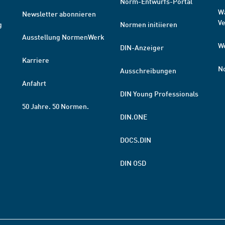
Norm-Entwurfs-Portal
W
Newsletter abonnieren
V
g
Normen initiieren
Ausstellung NormenWerk
W
DIN-Anzeiger
Karriere
N
Ausschreibungen
Anfahrt
DIN Young Professionals
50 Jahre. 50 Normen.
DIN.ONE
DOCS.DIN
DIN OSD