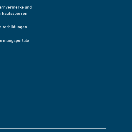
arnvermerke und
erkaufssperren
eiterbildungen
ormungsportale