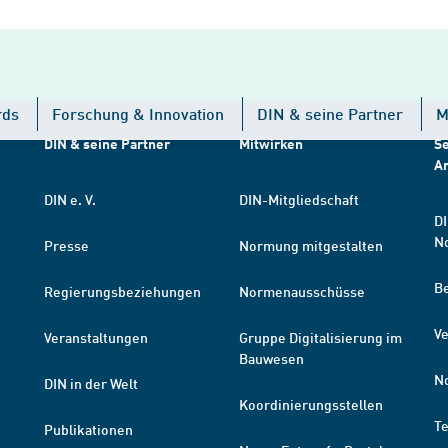
rds
Forschung & Innovation
DIN & seine Partner
M
DIN & seine Partner
Mitwirken
Se
A
DIN e. V.
DIN-Mitgliedschaft
DI
N
Presse
Normung mitgestalten
B
Regierungsbeziehungen
Normenausschüsse
Ve
Veranstaltungen
Gruppe Digitalisierung im
Bauwesen
N
DIN in der Welt
Koordinierungsstellen
T
Publikationen