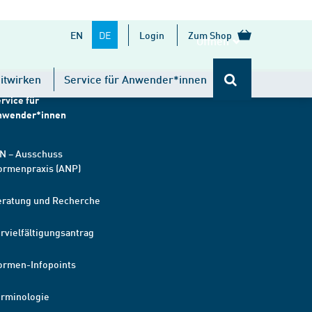
DE
EN
Login
Zum Shop
Öffnen
itwirken
Service für Anwender*innen
rvice für
nwender*innen
N – Ausschuss
ormenpraxis (ANP)
eratung und Recherche
rvielfältigungsantrag
ormen-Infopoints
erminologie