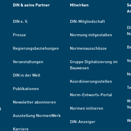
DIN & seine Partner
Mitwirken
Se
A
DIN e. V.
DIN-Mitgliedschaft
DI
N
Presse
Normung mitgestalten
B
Regierungsbeziehungen
Normenausschüsse
Ve
Veranstaltungen
Gruppe Digitalisierung im
Bauwesen
N
DIN in der Welt
Koordinierungsstellen
T
Publikationen
Norm-Entwurfs-Portal
W
Newsletter abonnieren
V
g
Normen initiieren
Ausstellung NormenWerk
W
DIN-Anzeiger
Karriere