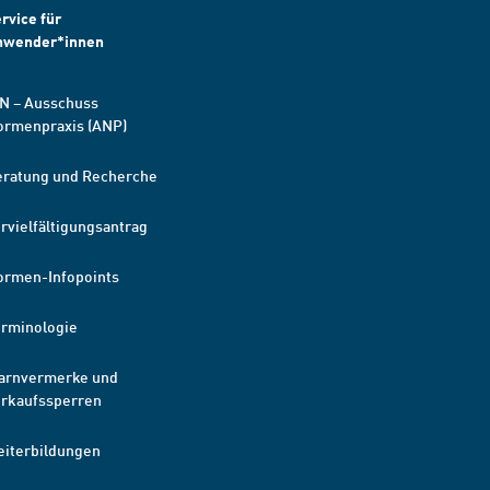
rvice für
nwender*innen
N – Ausschuss
ormenpraxis (ANP)
eratung und Recherche
rvielfältigungsantrag
ormen-Infopoints
erminologie
arnvermerke und
erkaufssperren
eiterbildungen