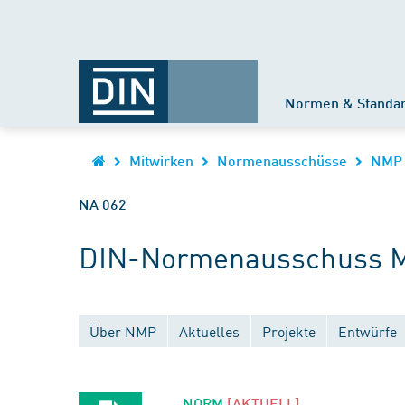
Normen & Standa
Mitwirken
Normenausschüsse
NMP
NA 062
DIN-Normenausschuss Ma
Über NMP
Aktuelles
Projekte
Entwürfe
NORM
[AKTUELL]