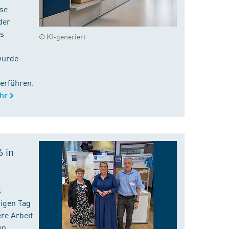
ise
der
es
© KI-generiert
wurde
erführen.
hr
 in
s
rigen Tag
re Arbeit
en