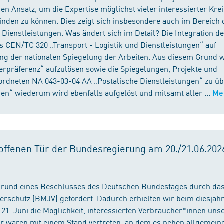
n Ansatz, um die Expertise möglichst vieler interessierter Kre
binden zu können. Dies zeigt sich insbesondere auch im Bereich 
ienstleistungen. Was ändert sich im Detail? Die Integration d
s CEN/TC 320 „Transport - Logistik und Dienstleistungen“ auf
ng der nationalen Spiegelung der Arbeiten. Aus diesem Grund 
präferenz“ aufzulösen sowie die Spiegelungen, Projekte und
ordneten NA 043-03-04 AA „Postalische Dienstleistungen“ zu üb
en“ wiederum wird ebenfalls aufgelöst und mitsamt aller ...
Me
ffenen Tür der Bundesregierung am 20./21.06.2026
fgrund eines Beschlusses des Deutschen Bundestages durch da
erschutz (BMJV) gefördert. Dadurch erhielten wir beim diesjäh
21. Juni die Möglichkeit, interessierten Verbraucher*innen unse
ir waren mit einem Stand vertreten, an dem es neben allgemein