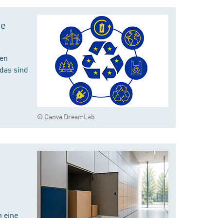
te
hen
das sind
© Canva DreamLab
 eine