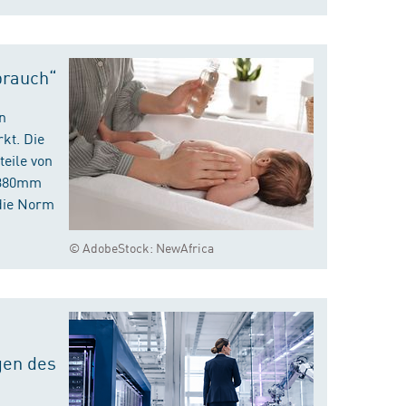
brauch“
n
kt. Die
eile von
m 380mm
die Norm
© AdobeStock: NewAfrica
gen des