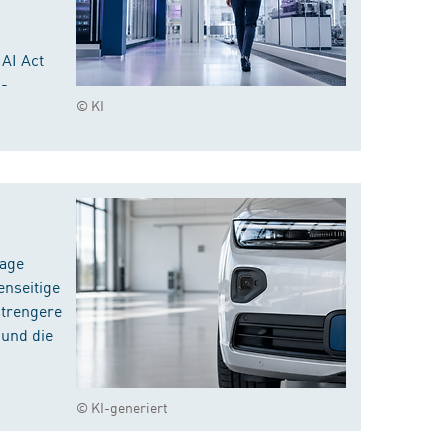
 AI Act
I-
© KI
rage
enseitige
strengere
 und die
© KI-generiert