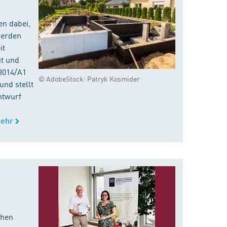
en dabei,
werden
it
ut und
8014/A1
© AdobeStock: Patryk Kosmider
nd stellt
ntwurf
ehr
chen