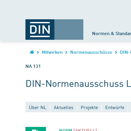
Normen & Standa
Mitwirken
Normenausschüsse
DIN-
NA 131
DIN-Normenausschuss Lu
Über NL
Aktuelles
Projekte
Entwürfe
NORM
[AKTUELL]