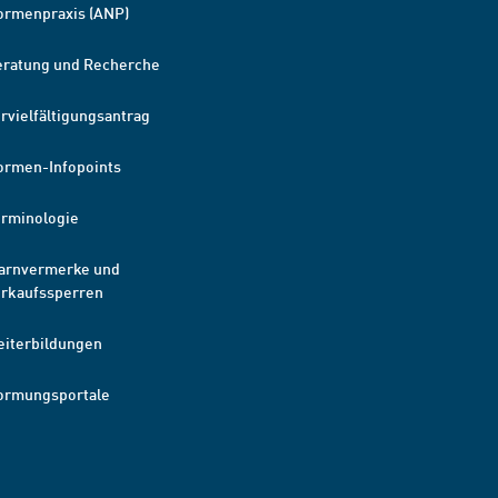
ormenpraxis (ANP)
eratung und Recherche
rvielfältigungsantrag
ormen-Infopoints
erminologie
arnvermerke und
erkaufssperren
eiterbildungen
ormungsportale