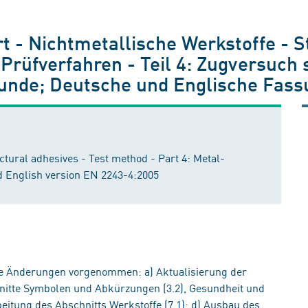
 - Nichtmetallische Werkstoffe - S
Prüfverfahren - Teil 4: Zugversuch
unde; Deutsche und Englische Fass
ctural adhesives - Test method - Part 4: Metal-
d English version EN 2243-4:2005
e Änderungen vorgenommen: a) Aktualisierung der
itte Symbolen und Abkürzungen (3.2), Gesundheit und
beitung des Abschnitts Werkstoffe (7.1); d) Ausbau des