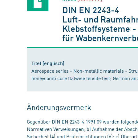
DIN EN 2243-4
Luft- und Raumfahrt
Klebstoffsysteme - 
für Wabenkernverb
Titel (englisch)
Aerospace series - Non-metallic materials - Stru
honeycomb core flatwise tensile test; German an
Änderungsvermerk
Gegenüber DIN EN 2243-4:1991 09 wurden folgend
Normativen Verweisungen; b) Aufnahme der Abschn
Sicherheit (4) und Prüfeinrichtungen (6); c) Überar