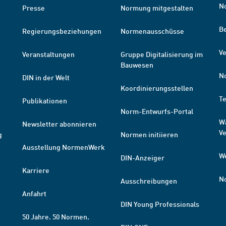
N
Presse
Normung mitgestalten
B
Regierungsbeziehungen
Normenausschüsse
Ve
Veranstaltungen
Gruppe Digitalisierung im
Bauwesen
N
DIN in der Welt
Koordinierungsstellen
T
Publikationen
Norm-Entwurfs-Portal
W
Newsletter abonnieren
V
g
Normen initiieren
Ausstellung NormenWerk
W
DIN-Anzeiger
Karriere
N
Ausschreibungen
Anfahrt
DIN Young Professionals
50 Jahre. 50 Normen.