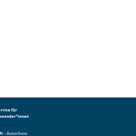
rvice für
nwender*innen
N – Ausschuss