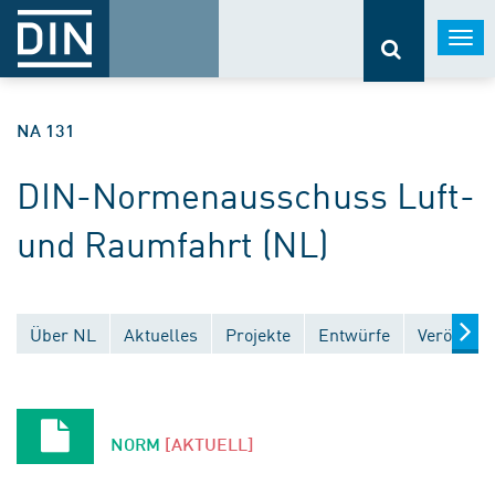
Togg
navi
NA 131
DIN-Normenausschuss Luft-
und Raumfahrt (NL)
Über NL
Aktuelles
Projekte
Entwürfe
Veröffent
NORM
[AKTUELL]